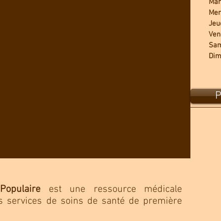
Mar
Mer
Jeu
Ven
Sam
Dim
P
Populaire
est une ressource médicale
es services de soins de santé de première