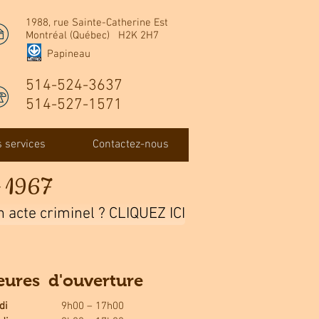
1988, rue Sainte-Catherine Est
Montréal (Québec) H2K 2H7
Papineau
514-524-3637
514-527-1571
 services
Contactez-nous
s 1967
n acte criminel ? CLIQUEZ ICI
eures d'ouverture
di
9h00 – 17h00